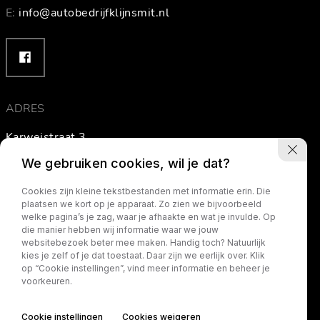
E:
info@autobedrijfklijnsmit.nl
ADRES
Karweistraat 3
3264 XV Nieuw-Beijerland
We gebruiken cookies, wil je dat?
The Netherlands
Cookies zijn kleine tekstbestanden met informatie erin. Die
plaatsen we kort op je apparaat. Zo zien we bijvoorbeeld
welke pagina’s je zag, waar je afhaakte en wat je invulde. Op
Routebeschrijving
die manier hebben wij informatie waar we jouw
websitebezoek beter mee maken. Handig toch? Natuurlijk
kies je zelf of je dat toestaat. Daar zijn we eerlijk over. Klik
op “Cookie instellingen”, vind meer informatie en beheer je
voorkeuren.
Cookie instellingen
Cookies weigeren