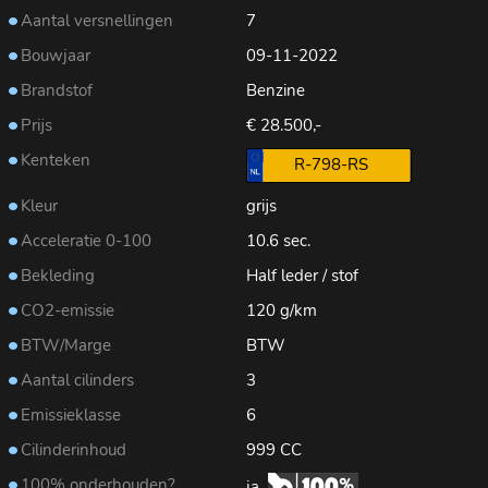
Aantal versnellingen
7
Bouwjaar
09-11-2022
Brandstof
Benzine
Prijs
€ 28.500,-
Kenteken
R-798-RS
Kleur
grijs
Acceleratie 0-100
10.6 sec.
Bekleding
Half leder / stof
CO2-emissie
120 g/km
BTW/Marge
BTW
Aantal cilinders
3
Emissieklasse
6
Cilinderinhoud
999 CC
100% onderhouden?
ja