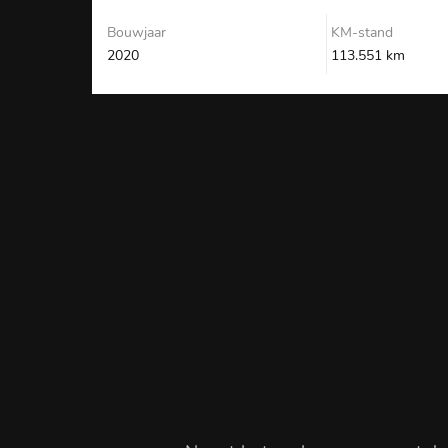
Bouwjaar
KM-stand
2020
113.551 km