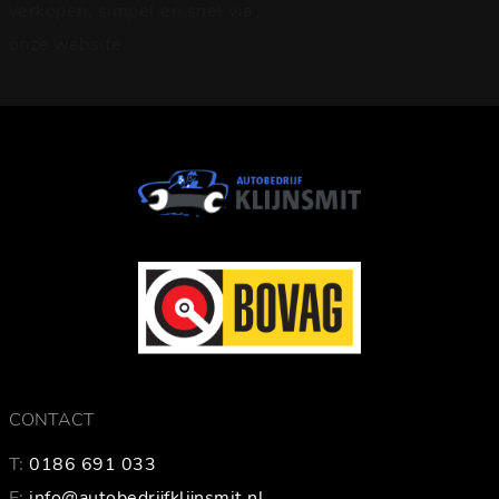
verkopen, simpel en snel via
onze website.
CONTACT
T:
0186 691 033
E:
info@autobedrijfklijnsmit.nl