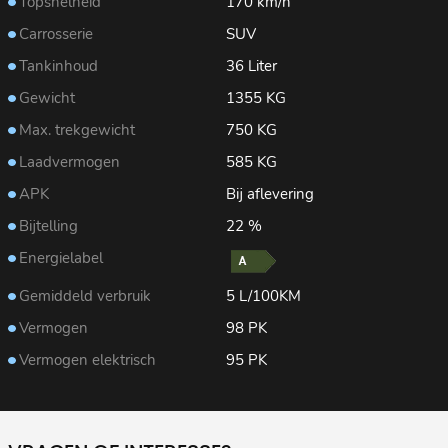
Topsnelheid
170 km/h
Carrosserie
SUV
Tankinhoud
36 Liter
Gewicht
1355 KG
Max. trekgewicht
750 KG
Laadvermogen
585 KG
APK
Bij aflevering
Bijtelling
22 %
Energielabel
Gemiddeld verbruik
5 L/100KM
Vermogen
98 PK
Vermogen elektrisch
95 PK