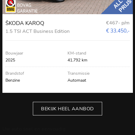
ŠKODA KAROQ
€467- p/m
€ 33.450,-
1.5 TSI ACT Business Edition
Bouwjaar
KM-stand
2025
41.792 km
Brandstof
Transmissie
Benzine
Automaat
BEKIJK HEEL AANBOD
Uw auto snel en eenvoudig