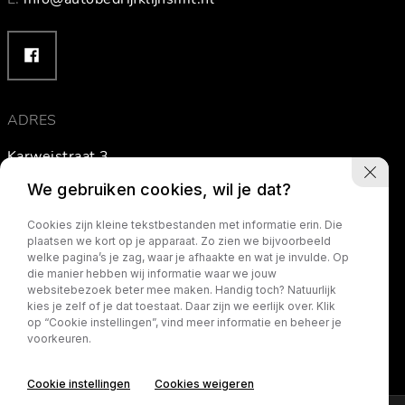
ADRES
Karweistraat 3
3264 XV Nieuw-Beijerland
We gebruiken cookies, wil je dat?
The Netherlands
Cookies zijn kleine tekstbestanden met informatie erin. Die
plaatsen we kort op je apparaat. Zo zien we bijvoorbeeld
welke pagina’s je zag, waar je afhaakte en wat je invulde. Op
Routebeschrijving
die manier hebben wij informatie waar we jouw
websitebezoek beter mee maken. Handig toch? Natuurlijk
kies je zelf of je dat toestaat. Daar zijn we eerlijk over. Klik
op “Cookie instellingen”, vind meer informatie en beheer je
voorkeuren.
Cookie instellingen
Cookies weigeren