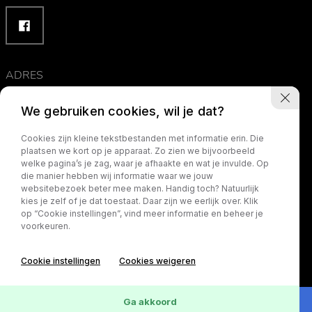
ADRES
Karweistraat 3
We gebruiken cookies, wil je dat?
3264 XV Nieuw-Beijerland
Cookies zijn kleine tekstbestanden met informatie erin. Die
The Netherlands
plaatsen we kort op je apparaat. Zo zien we bijvoorbeeld
welke pagina’s je zag, waar je afhaakte en wat je invulde. Op
die manier hebben wij informatie waar we jouw
Routebeschrijving
websitebezoek beter mee maken. Handig toch? Natuurlijk
kies je zelf of je dat toestaat. Daar zijn we eerlijk over. Klik
op “Cookie instellingen”, vind meer informatie en beheer je
voorkeuren.
Cookie instellingen
Cookies weigeren
Ga akkoord